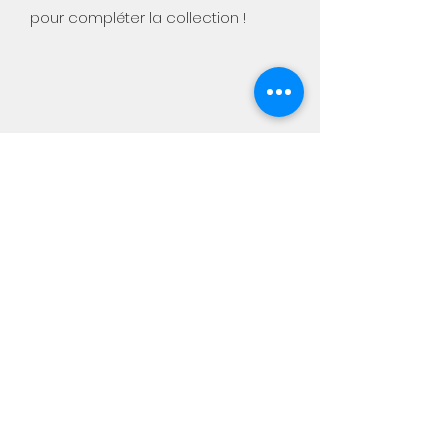
pour compléter la collection !
Aimée
Notre boutique physique :
Chaussée de Namur, 449
5310 Warêt-la-chaussée
Du mercredi au samedi de 10h
à 18h
info@aimee-kids.com