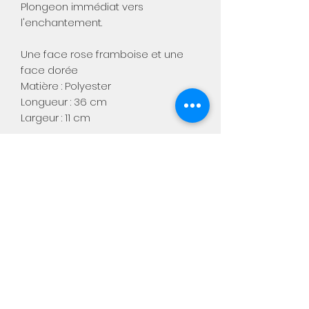
Plongeon immédiat vers
l'enchantement.
Une face rose framboise et une
face dorée
Matière : Polyester
Longueur : 36 cm
Largeur : 11 cm
Aimée
Notre boutique physique :
Chaussée de Namur, 449
5310 Warêt-la-chaussée