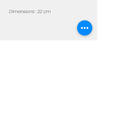
Dimensions : 22 cm
Aimée
Notre boutique physique :
Chaussée de Namur, 449
5310 Warêt-la-chaussée
Du mercredi au samedi de 10h
à 18h
info@aimee-kids.com