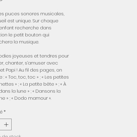
es puces sonores musicales,
eil est unique. Sur chaque
’enfant recherche dans
ration le petit bouton qui
chera la musique.
odies joyeuses et tendres pour
r, chanter, s’amuser avec
t Papi ! Au fil des pages, on
 : « Toc, toc, toc » ; « Les petites
ttes » ; « La petite bête » ; « À
 dans la lune » ; « Dansons la
e » ; « Dodo mamour ».
té
*
 de stock