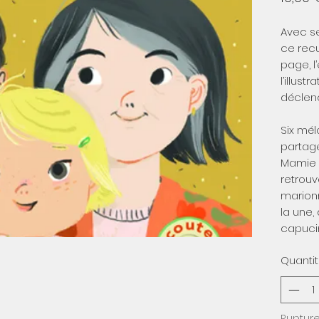
Avec s
ce recu
page, l
l’illust
déclen
Six mél
partage
Mamie e
retrouve
marionne
la une,
capucin
Quanti
Rupture