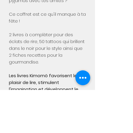
pyjamas avec tes ami.e.s ?
Ce coffret est ce qu'il manque à ta
fête !
2 livres à complèter pour des
éclats de rire, 50 tattoos qui brillent
dans le noir pour le style ainsi que
2 fiches recettes pour la
gourmandise.
Les livres Kimomö favorisent le
plaisir de lire, stimulent
l'imagination et développent le
vocabulaire.
Aimée