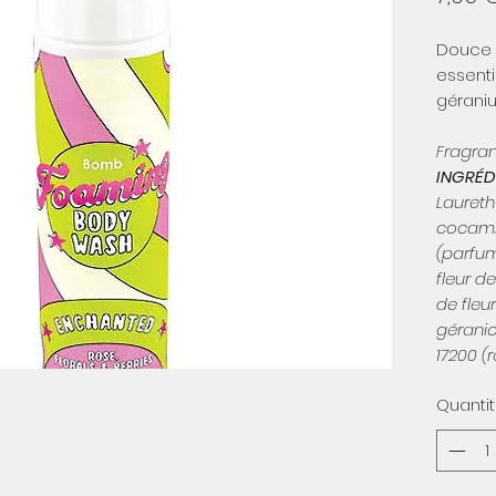
Douce 
essenti
gérani
Fragran
INGRÉD
Laureth
cocami
(parfum
fleur d
de fleur
géraniol
17200 (
Quanti