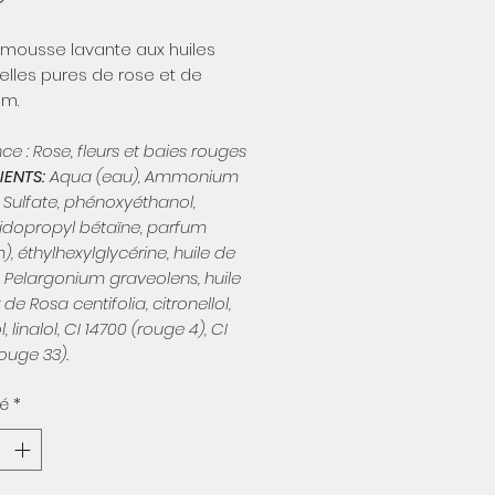
mousse lavante aux huiles
elles pures de rose et de
um.
ce : Rose, fleurs et baies rouges
IENTS:
Aqua (eau), Ammonium
 Sulfate, phénoxyéthanol,
dopropyl bétaïne, parfum
), éthylhexylglycérine, huile de
e Pelargonium graveolens, huile
 de Rosa centifolia, citronellol,
, linalol, CI 14700 (rouge 4), CI
rouge 33).
té
*