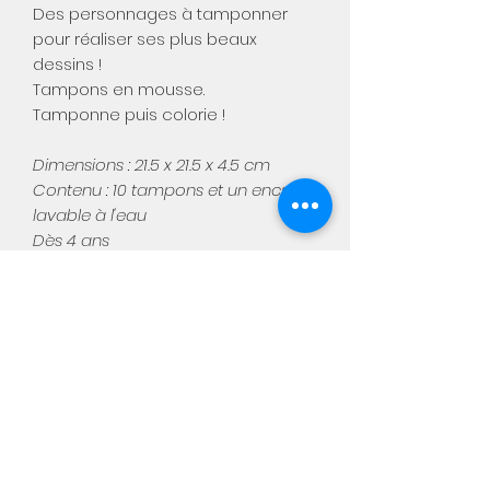
Des personnages à tamponner
pour réaliser ses plus beaux
dessins !
Tampons en mousse.
Tamponne puis colorie !
Dimensions : 21.5 x 21.5 x 4.5 cm
Contenu : 10 tampons et un encreur
lavable à l'eau
Dès 4 ans
Aimée
Notre boutique physique :
Chaussée de Namur, 449
5310 Warêt-la-chaussée