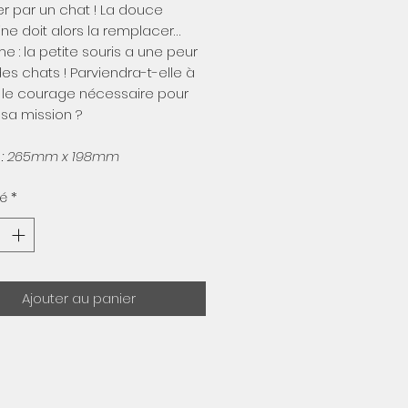
r par un chat ! La douce
ne doit alors la remplacer…
e : la petite souris a une peur
es chats ! Parviendra-t-elle à
 le courage nécessaire pour
 sa mission ?
 : 265mm x 198mm
té
*
Ajouter au panier