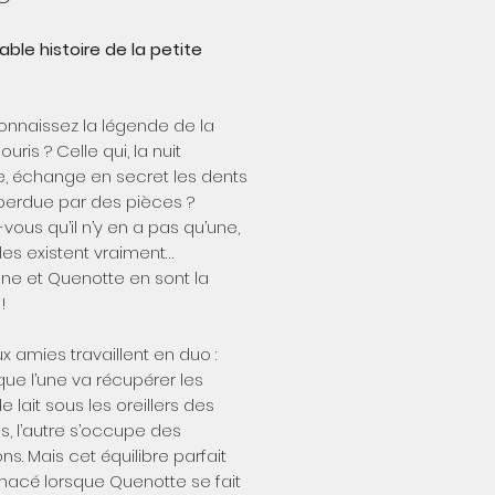
table histoire de la petite
onnaissez la légende de la
ouris ? Celle qui, la nuit
, échange en secret les dents
 perdue par des pièces ?
-vous qu’il n’y en a pas qu’une,
lles existent vraiment…
ne et Quenotte en sont la
!
x amies travaillent en duo :
que l’une va récupérer les
e lait sous les oreillers des
, l’autre s’occupe des
ons. Mais cet équilibre parfait
nacé lorsque Quenotte se fait