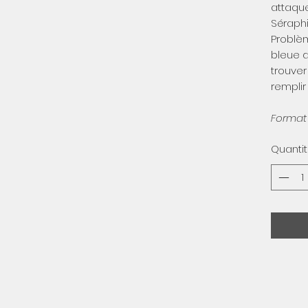
attaque
Séraphi
Problèm
bleue d
trouver
remplir
Format
Quanti