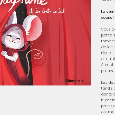
La véri
souris !
Vous c
petite s
tombée
de lait
Figurez
et qu’e
Séraphi
preuve 
Les deu
tandis 
dents d
humains
provisi
est me