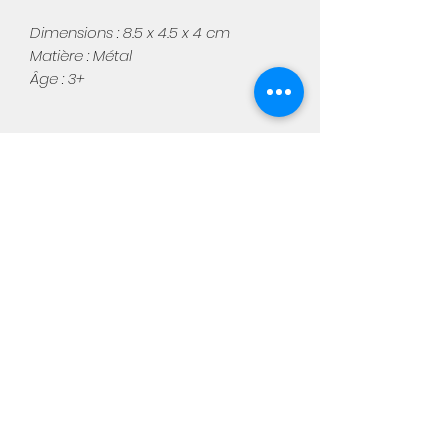
Dimensions : 8.5 x 4.5 x 4 cm
Matière : Métal
Âge : 3+
Aimée
Notre boutique physique :
Chaussée de Namur, 449
5310 Warêt-la-chaussée
Du mercredi au samedi de 10h
à 18h
info@aimee-kids.com