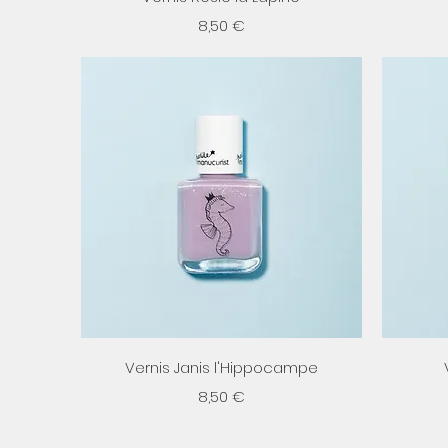
Prix
8,50 €
Aperçu rapide
Vernis Janis l'Hippocampe
Prix
8,50 €