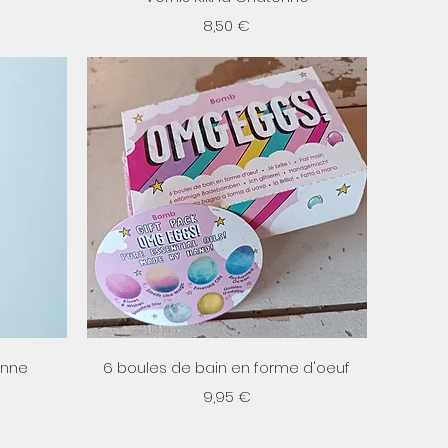
Prix
8,50 €
Aperçu rapide
onne
6 boules de bain en forme d'oeuf
Prix
9,95 €