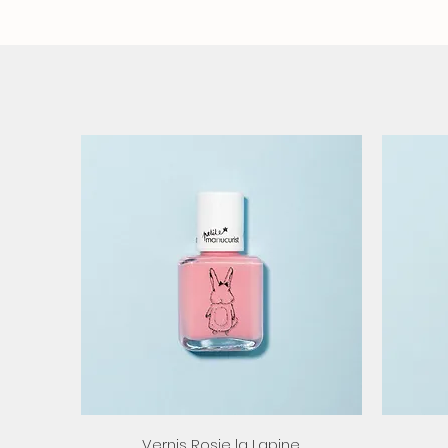
Aperçu rapide
Vernis Rosie la Lapine