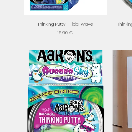
Aperçu rapide
Thinking Putty - Tidal Wave
Thinkin
Prix
16,90 €