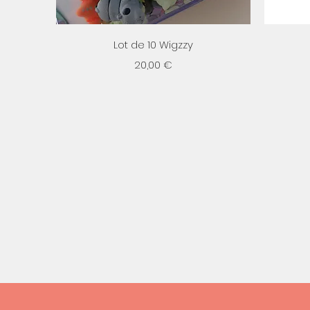
Aperçu rapide
Lot de 10 Wigzzy
Prix
20,00 €