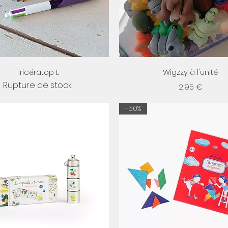
Aperçu rapide
Aperçu rapide
Tricératop L
Wigzzy à l'unité
Rupture de stock
Prix
2,95 €
-50%