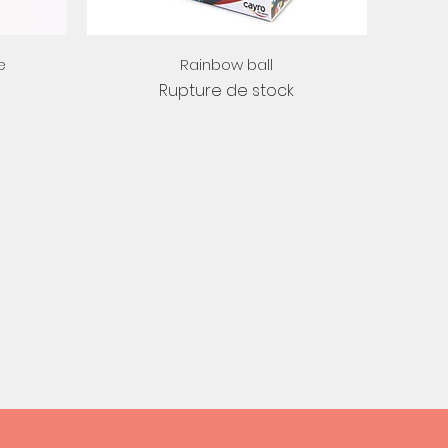
Aperçu rapide
e
Rainbow ball
Rupture de stock
otionnel