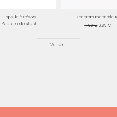
Aperçu rapide
Aperçu rapide
Capsule à trésors
Tangram magnétiqu
Rupture de stock
Prix original
Prix prom
17,90 €
8,95 €
Voir plus