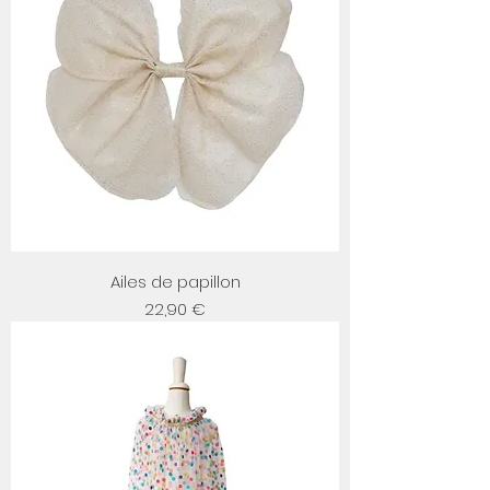
Ailes de papillon
Prix
22,90 €