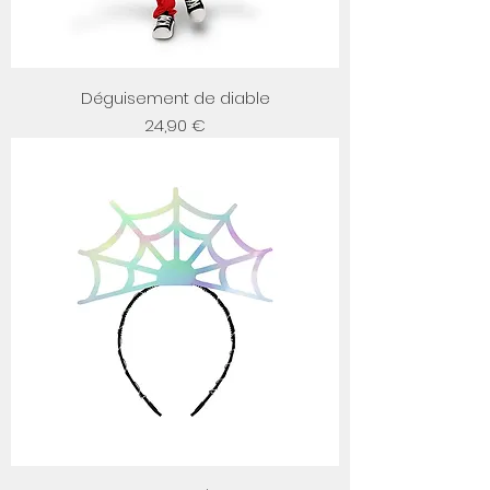
Déguisement de diable
Prix
24,90 €