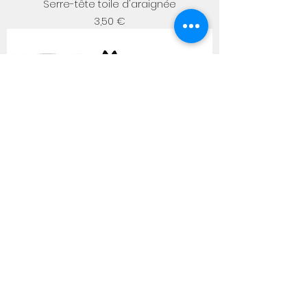
Serre-tête toile d'araignée
Prix
3,50 €
Ailes de chauve-souris
Prix
21,50 €