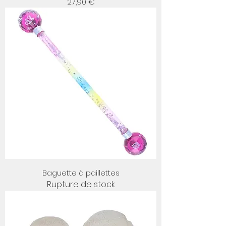
Prix
27,90 €
Baguette à paillettes
Rupture de stock