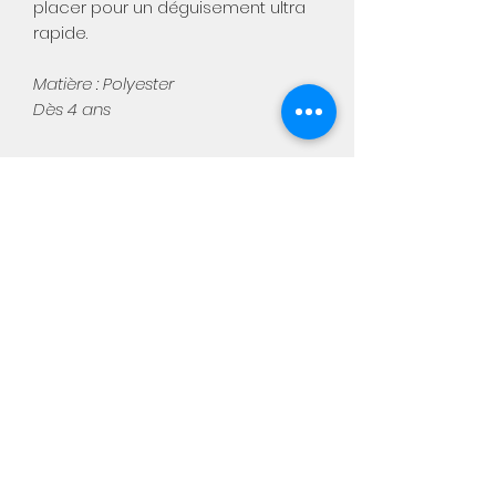
placer pour un déguisement ultra
rapide.
Matière : Polyester
Dès 4 ans
Aimée
Notre boutique physique :
Chaussée de Namur, 449
5310 Warêt-la-chaussée
Du mercredi au samedi de 10h
à 18h