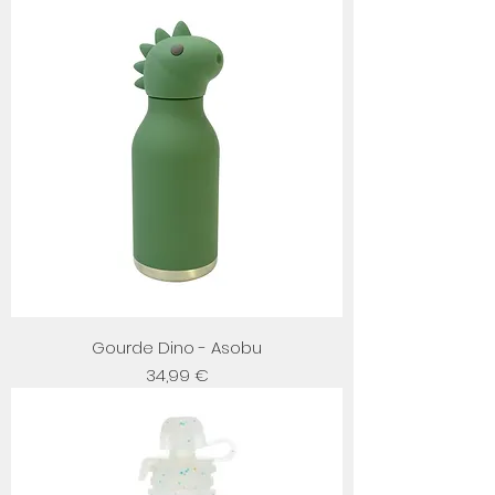
Gourde Dino - Asobu
Prix
34,99 €