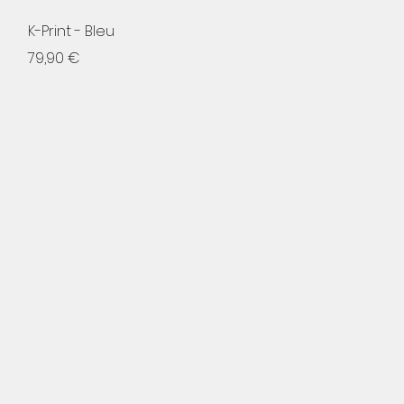
Aperçu rapide
K-Print - Bleu
Prix
79,90 €