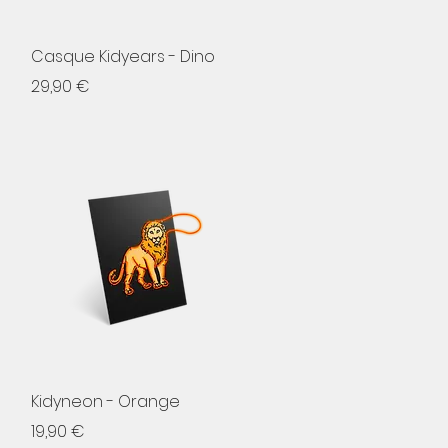
Aperçu rapide
Casque Kidyears - Dino
Prix
29,90 €
Aperçu rapide
Kidyneon - Orange
Prix
19,90 €