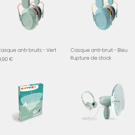
Aperçu rapide
Aperçu rapide
asque anti-bruits - Vert
Casque anti-bruit - Bleu
Rupture de stock
rix
9,90 €