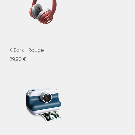
Aperçu rapide
K-Ears - Rouge
Prix
29,90 €