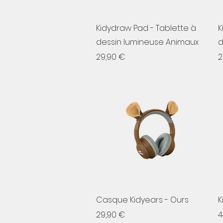
Aperçu rapide
Kidydraw Pad - Tablette à
K
dessin lumineuse Animaux
d
Prix
P
29,90 €
2
Aperçu rapide
Casque Kidyears - Ours
K
Prix
P
29,90 €
4