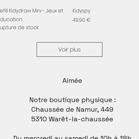
Aperçu rapide
Aperçu rapide
efill Kidydraw Mini - Jeux et
Kidyspy
ducation
Prix
49,90 €
upture de stock
Voir plus
Aimée
Notre boutique physique :
Chaussée de Namur, 449
5310 Warêt-la-chaussée
Du mercredi au samedi de 10h à 18h