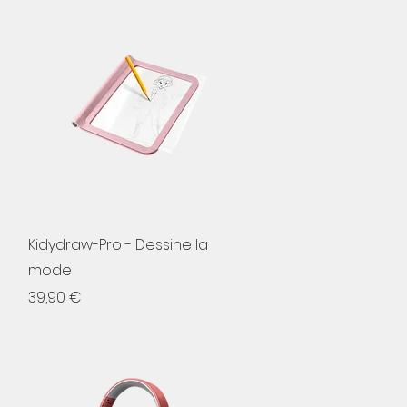
Aperçu rapide
Kidydraw-Pro - Dessine la
mode
Prix
39,90 €