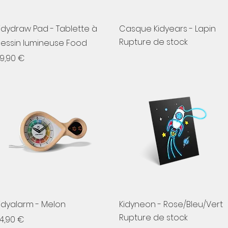
Aperçu rapide
Aperçu rapide
idydraw Pad - Tablette à
Casque Kidyears - Lapin
Rupture de stock
essin lumineuse Food
rix
9,90 €
Aperçu rapide
Aperçu rapide
idyalarm - Melon
Kidyneon - Rose/Bleu/Vert
Rupture de stock
rix
4,90 €