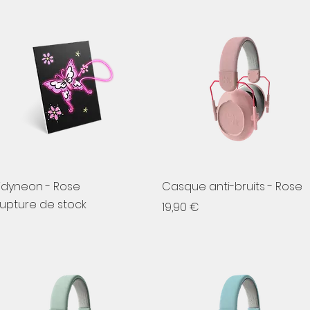
Aperçu rapide
Aperçu rapide
idyneon - Rose
Casque anti-bruits - Rose
upture de stock
Prix
19,90 €