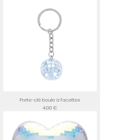
Porte-clé boule à facettes
Prix
4,00 €