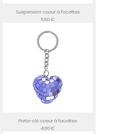
Suspension coeur à facettes
Prix
5,50 €
Porte-clé coeur à facettes
Prix
4,00 €