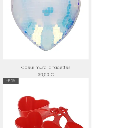
Coeur mural à facettes
Prix
39,90 €
-50%