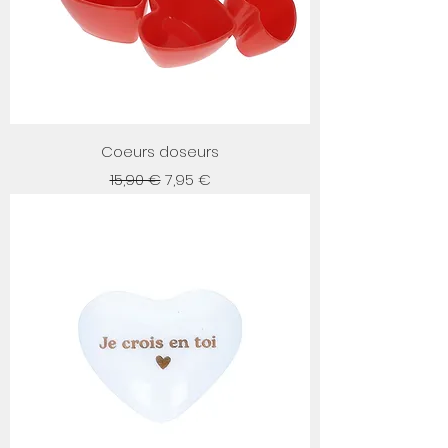
Coeurs doseurs
Prix original
Prix promotionnel
15,90 €
7,95 €