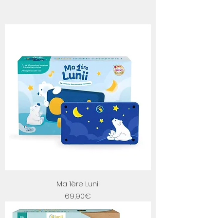
Ma 1ère Lunii
Price
69,90€