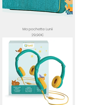
Ma pochette Lunii
Price
29,90€