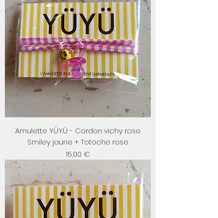
Amulette YÜYÜ - Cordon vichy rose
Smiley jaune + Totoche rose
Prix
15,00 €