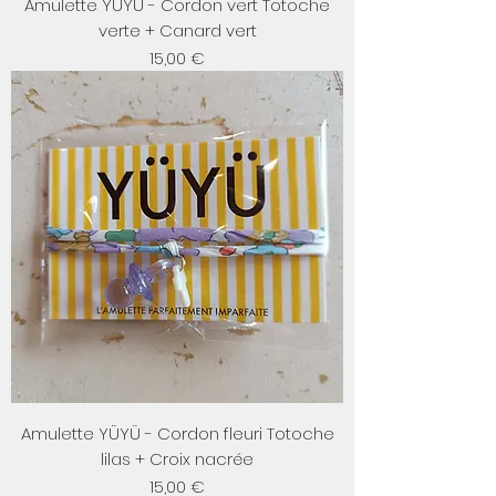
Amulette YÜYÜ - Cordon vert Totoche
verte + Canard vert
Prix
15,00 €
Amulette YÜYÜ - Cordon fleuri Totoche
lilas + Croix nacrée
Prix
15,00 €