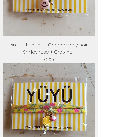
Amulette YÜYÜ - Cordon vichy noir
Smiley rose + Croix noir
Prix
15,00 €