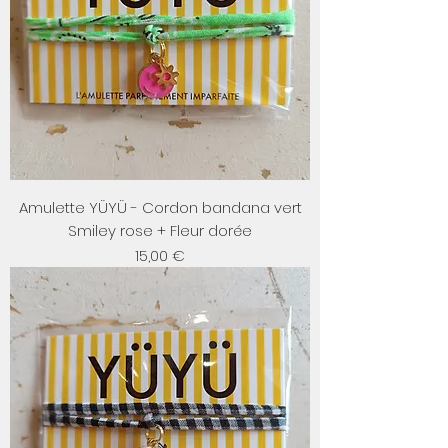
Amulette YÜYÜ - Cordon bandana vert
Smiley rose + Fleur dorée
Prix
15,00 €