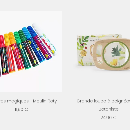
Aperçu rapide
Aperçu rapide
tres magiques - Moulin Roty
Grande loupe à poignées
Prix
Botaniste
11,90 €
Prix
24,90 €