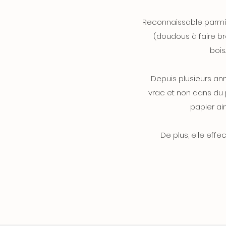
Reconnaissable parmi l
(doudous à faire br
bois
Depuis plusieurs ann
vrac et non dans du pl
papier ain
De plus, elle effe