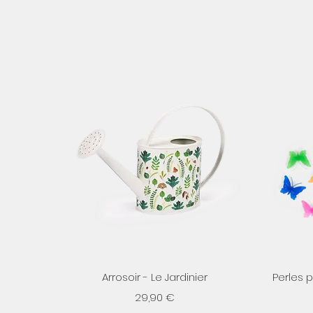
Aperçu rapide
Arrosoir - Le Jardinier
Perles 
Prix
29,90 €