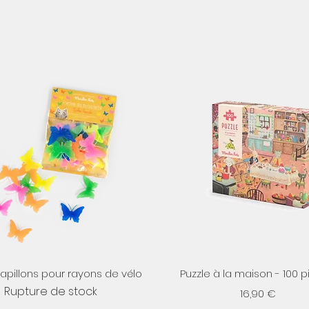
Aperçu rapide
Aperçu rapide
papillons pour rayons de vélo
Puzzle à la maison - 100 
Rupture de stock
Prix
16,90 €