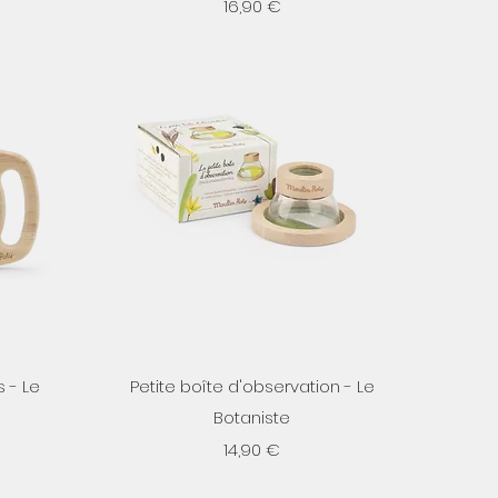
Prix
16,90 €
Aperçu rapide
 - Le
Petite boîte d'observation - Le
Botaniste
Prix
14,90 €