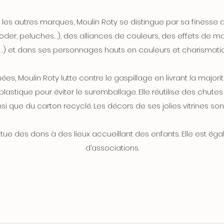
es autres marques, Moulin Roty se distingue par sa finesse d
oder, peluches…), des alliances de couleurs, des effets de mati
…) et dans ses personnages hauts en couleurs et charismati
ées, Moulin Roty lutte contre le gaspillage en livrant la majori
astique pour éviter le suremballage. Elle réutilise des chutes d
si que du carton recyclé. Les décors de ses jolies vitrines sont 
ctue des dons à des lieux accueillant des enfants. Elle est é
d’associations.