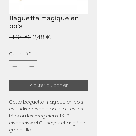
Baguette magique en
bois
Prix
Prix
 4,95 € 
2,48 €
original
promotionnel
Quantité
*
Ajouter au panier
Cette baguette magique en bois
est indispensable pour toutes les
fées ou les magiciens. 1...2 ...3 …
disparaissez! Ou soyez changé en
grenouille…