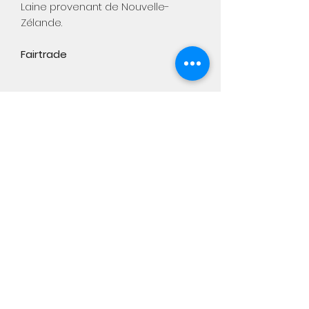
Laine provenant de Nouvelle-
Zélande.
Fairtrade
Aimée
Notre boutique physique :
Chaussée de Namur, 449
5310 Warêt-la-chaussée
Du mercredi au samedi de 10h
à 18h
info@aimee-kids.com