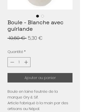
Boule - Blanche avec
guirlande
Prix
Prix
 10,60 € 
5,30 €
original
promotionnel
Quantité
*
Ajouter au panier
Boule en laine feutrée de la
marque Gry & Sif.
Article fabriqué à la main par des
artisans au Népal.