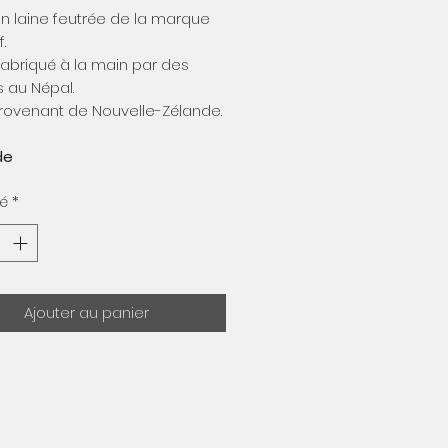
original
promotionnel
n laine feutrée de la marque
f.
 fabriqué à la main par des
s au Népal.
rovenant de Nouvelle-Zélande.
de
té
*
Ajouter au panier