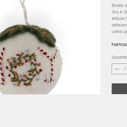
Boule e
Gry & Si
Article
artisan
Laine p
Fairtra
Quanti