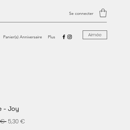
Se connecter
Aimée
Panier(s) Anniversaire
Plus
e - Joy
Prix
Prix
 € 
5,30 €