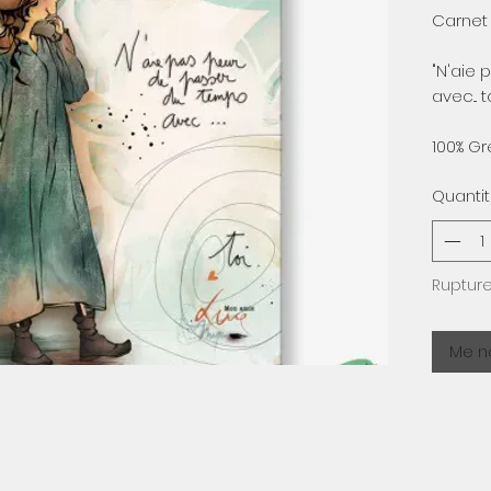
Carnet
"N'aie
avec... to
100% Gr
Quanti
Rupture
Me no