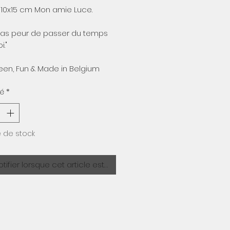
original
promotionnel
 10x15 cm Mon amie Luce.
 pas peur de passer du temps
i."
een, Fun & Made in Belgium
té
*
 de stock
tifier lorsque cet article est disponible