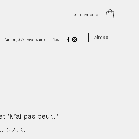
Se connecter
Aimée
Panier(s) Anniversaire
Plus
t 'N'ai pas peur...'
Prix
Prix
€ 
2,25 €