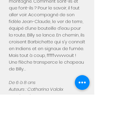
montagne. Comment sont-ils et
que font-ils ? Pour le savoir, il faut
aller voir. Accompagné de son
fidèle Jean-Claude, le ver de terre,
équipé d’une bouteille d’eau pour
la route, Billy se lance. En chemin, ils
croisent Barbichette qui s’y connaît
en Indiens et en signaux de fumée.
Mais tout à coup, fffffvvvvvouit !
Une flèche transperce le chapeau
de Billy…
De 6 à 8 ans
Auteurs : Catharina Valckx
Nombre de pages : 40
Format : 26.9 x 20.6 cm