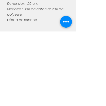
Dimension : 20 cm
Matières : 80% de coton et 20% de
polyester
Dès la naissance
Aimée
Notre boutique physique :
Chaussée de Namur, 449
5310 Warêt-la-chaussée
Du mercredi au samedi de 10h
à 18h
info@aimee-kids.com