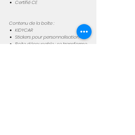
Certifié CE
Contenu de la boîte :
KIDYCAR
Stickers pour personnalisation
Boite découpable : se transforme
en circuit de course avec des
plots et feux de signalisation
Batterie Li-ion 1.200
Radiocomamnde 2,4 GHZ
Câble chargeur
Manuel d’utilisation
Aimée