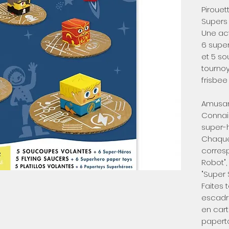
Piroue
Supers 
Une act
6 super
et 5 so
tourno
frisbee 
Amusant
Connai
super-h
Chaque
corresp
Robot",
"Super 
Faites 
escadr
en car
paperto