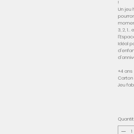
!
Un jeu 
pourron
moment
3, 2, 1
l'Espac
Idéal 
d'enfan
d'anniv
+4 ans
Carton 
Jeu fab
Quanti