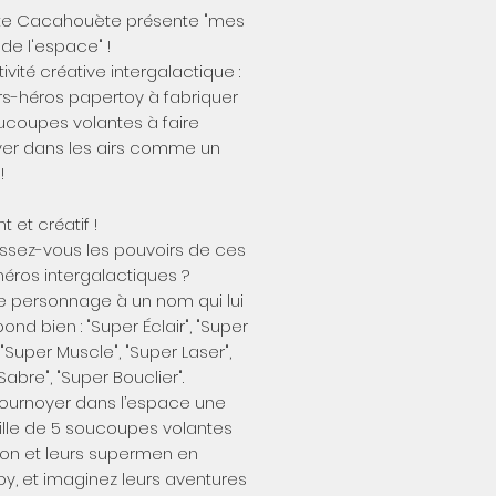
tte Cacahouète présente "mes
de l'espace" !
ivité créative intergalactique :
s-héros papertoy à fabriquer
ucoupes volantes à faire
yer dans les airs comme un
!
 et créatif !
ssez-vous les pouvoirs de ces
éros intergalactiques ?
 personnage à un nom qui lui
ond bien : "Super Éclair", "Super
 "Super Muscle", "Super Laser",
Sabre", "Super Bouclier".
tournoyer dans l’espace une
ille de 5 soucoupes volantes
ton et leurs supermen en
y, et imaginez leurs aventures