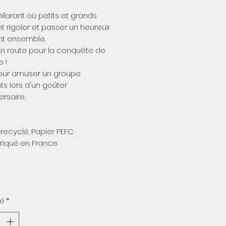
hilarant où petits et grands
t rigoler et passer un heureux
 ensemble.
… en route pour la conquête de
e !
pour amuser un groupe
ts lors d'un goûter
ersaire.
recyclé, Papier PEFC
riqué en France
té
*