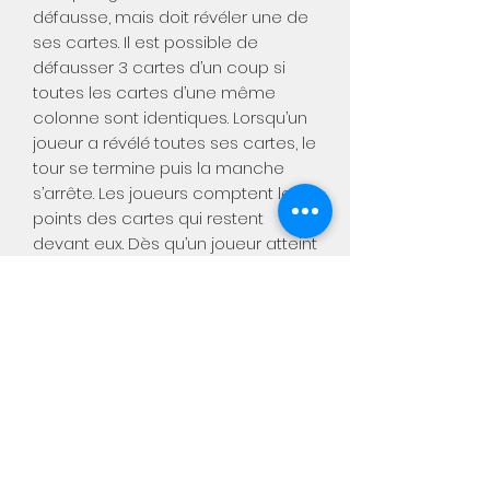
défausse, mais doit révéler une de
ses cartes. Il est possible de
défausser 3 cartes d’un coup si
toutes les cartes d’une même
colonne sont identiques. Lorsqu’un
joueur a révélé toutes ses cartes, le
tour se termine puis la manche
s’arrête. Les joueurs comptent les
points des cartes qui restent
devant eux. Dès qu’un joueur atteint
100 points ou plus, le joueur ayant
cumulé le moins de points
remporte la partie !
A partir de 8 ans
De 2 à 8 joueurs
30'