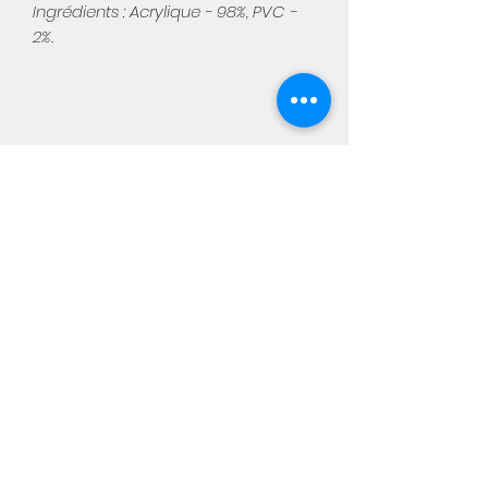
Ingrédients : Acrylique - 98%, PVC -
2%.
Aimée
Notre boutique physique :
Chaussée de Namur, 449
5310 Warêt-la-chaussée
Du mercredi au samedi de 10h
à 18h
info@aimee-kids.com