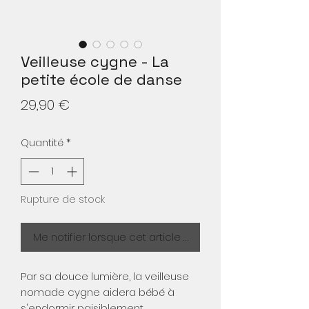
Veilleuse cygne - La
petite école de danse
Prix
29,90 €
Quantité
*
Rupture de stock
Me notifier lorsque cet article est disponible
Par sa douce lumière, la veilleuse
nomade cygne aidera bébé à
s'endormir paisiblement.