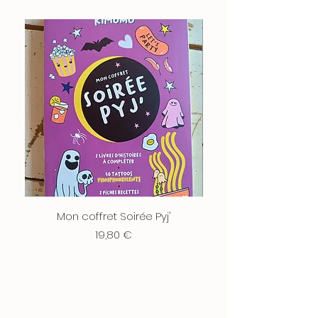
Mon coffret Soirée Pyj'
Mon coffret P'tites 
Prix
19,80 €