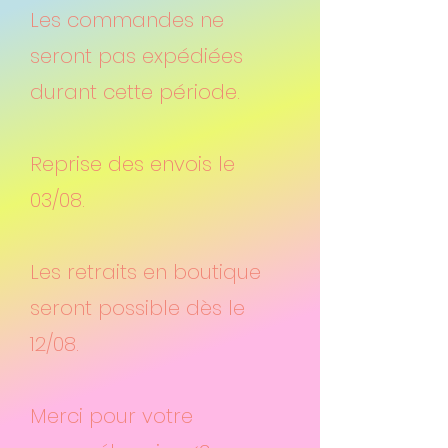
Les commandes ne
seront pas expédiées
durant cette période.
Reprise des envois le
03/08.
Les retraits en boutique
seront possible dès le
12/08.
Merci pour votre